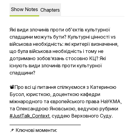
Show Notes
Chapters
Які види злочинів проти об'єктів культурної
спадщини можуть бути? Культурні цінності vs
військова необхідність: які критерії визначення,
що була військова необхідність і тому не
дотримано зобов’язань стосовно КЦ? Які
існують види злочинів проти культурної
спадщини?
📽️Про всі ці питання спілкуємося з Катериною
Бусол, юристкою, доценткою кафедри
міжнародного та європейського права НаУКМА,
та Олександрою Яновською, ведучою рубрики
#JustTalk_Context
, суддею Верховного Суду.
__________________________________
📌 Ключові моменти: