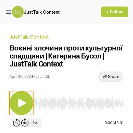
+ Follow
JustTalk Context
JustTalk Context
Воєнні злочини проти культурної
спадщини | Катерина Бусол |
JustTalk Context
Share
April 29, 2024
•
JustTalk
Use Left/Right to seek, Home/End to jump to st
0:00
|
43:31