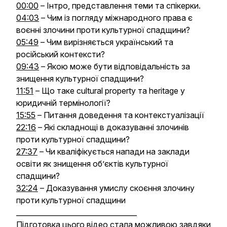
00:00
– Інтро, представлення теми та спікерки.
04:03
– Чим із погляду міжнародного права є
воєнні злочини проти культурної спадщини?
05:49
– Чим вирізняється український та
російський контексти?
09:43
– Якою може бути відповідальність за
знищення культурної спадщини?
11:51
– Що таке cultural property та heritage у
юридичній термінології?
15:55
– Питання доведення та контекстуалізації
22:16
– Які складнощі в доказуванні злочинів
проти культурної спадщини?
27:37
– Чи кваліфікується напади на заклади
освіти як знищення обʼєктів культурної
спадщини?
32:24
– Доказування умислу скоєння злочину
проти культурної спадщини
__________________________________
Підготовка цього відео стала можливою завдяки